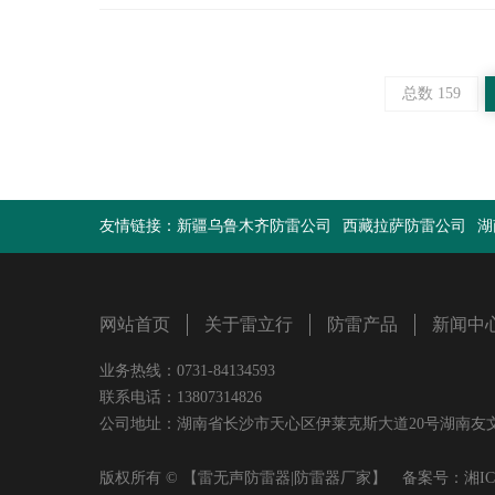
总数 159
友情链接：
新疆乌鲁木齐防雷公司
西藏拉萨防雷公司
湖
网站首页
关于雷立行
防雷产品
新闻中
业务热线：0731-84134593
联系电话：13807314826
公司地址：湖南省长沙市天心区伊莱克斯大道20号湖南友文置业有限
版权所有 © 【雷无声防雷器|防雷器厂家】 备案号：
湘IC