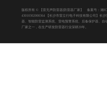
版权所有 © 【雷无声防雷器|防雷器厂家】 备案号：
湘IC
43010302000364 【长沙市雷立行电子科技有限
器、智能防雷监测系统、雷电预警系统、后备保护器、自
厂家之一，在生产研发防雷器行业深耕20年。