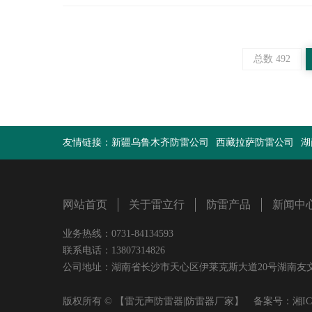
总数 492
友情链接：
新疆乌鲁木齐防雷公司
西藏拉萨防雷公司
湖
网站首页
关于雷立行
防雷产品
新闻中
业务热线：0731-84134593
联系电话：13807314826
公司地址：湖南省长沙市天心区伊莱克斯大道20号湖南友文置业有限
版权所有 © 【雷无声防雷器|防雷器厂家】 备案号：
湘IC