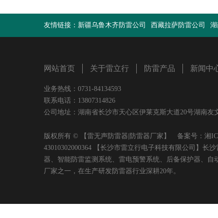
友情链接：
新疆乌鲁木齐防雷公司
西藏拉萨防雷公司
湖
网站首页
关于雷立行
防雷产品
新闻中
业务热线：0731-84134593
联系电话：13807314826
公司地址：湖南省长沙市天心区伊莱克斯大道20号湖南友文置业有限
版权所有 © 【雷无声防雷器|防雷器厂家】 备案号：
湘IC
43010302000364 【长沙市雷立行电子科技有限
器、智能防雷监测系统、雷电预警系统、后备保护器、自
厂家之一，在生产研发防雷器行业深耕20年。