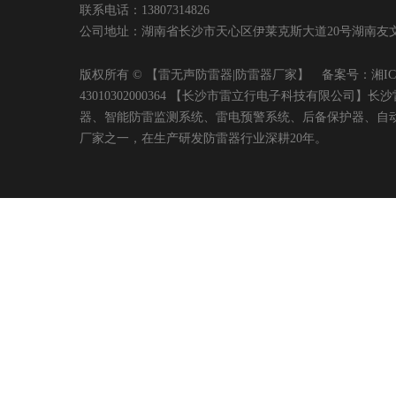
联系电话：13807314826
公司地址：湖南省长沙市天心区伊莱克斯大道20号湖南友文置业有限
版权所有 © 【雷无声防雷器|防雷器厂家】 备案号：
湘IC
43010302000364 【长沙市雷立行电子科技有限
器、智能防雷监测系统、雷电预警系统、后备保护器、自
厂家之一，在生产研发防雷器行业深耕20年。