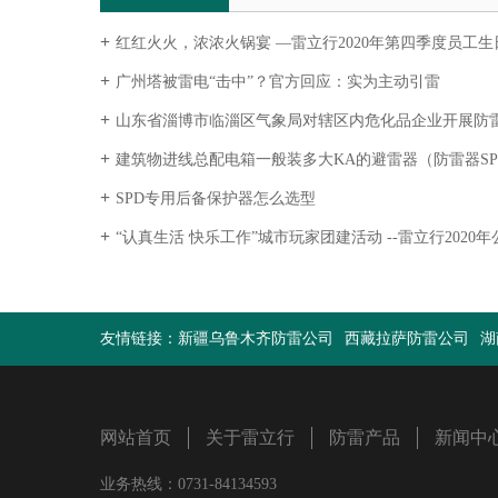
红红火火，浓浓火锅宴 —雷立行2020年第四季度员工生
广州塔被雷电“击中”？官方回应：实为主动引雷
山东省淄博市临淄区气象局对辖区内危化品企业开展防
建筑物进线总配电箱一般装多大KA的避雷器（防雷器SP
SPD专用后备保护器怎么选型
“认真生活 快乐工作”城市玩家团建活动 --雷立行2020
友情链接：
新疆乌鲁木齐防雷公司
西藏拉萨防雷公司
湖
网站首页
关于雷立行
防雷产品
新闻中
业务热线：0731-84134593