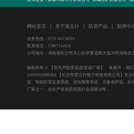
网站首页
关于雷立行
防雷产品
新闻中
业务热线：0731-84134593
联系电话：13807314826
公司地址：湖南省长沙市天心区伊莱克斯大道20号湖南友文置业有限
版权所有 © 【雷无声防雷器|防雷器厂家】 备案号：
湘IC
43010302000364 【长沙市雷立行电子科技有限
器、智能防雷监测系统、雷电预警系统、后备保护器、自
厂家之一，在生产研发防雷器行业深耕20年。