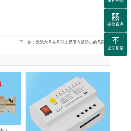
服务热线
微信咨询
下一篇：
嫦娥六号在月球上是否有被雷击的风险
返回顶部
天馈线防雷器（ST）（BNC、RF接口、L9接口、（N(L16)、SMA接口、英制F接口等）