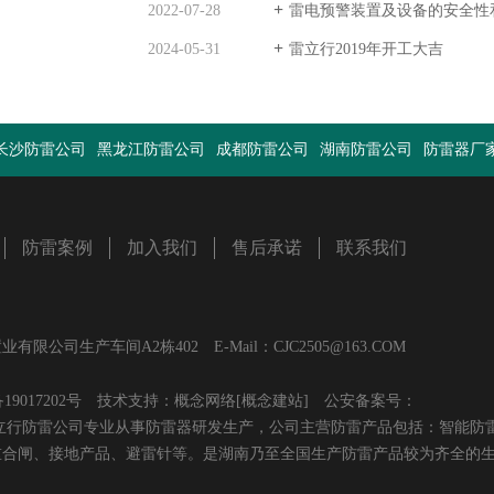
2022-07-28
雷电预警装置及设备的安全性
2024-05-31
雷立行2019年开工大吉
长沙防雷公司
黑龙江防雷公司
成都防雷公司
湖南防雷公司
防雷器厂
防雷案例
加入我们
售后承诺
联系我们
生产车间A2栋402 E-Mail：CJC2505@163.COM
19017202号
技术支持：
概念网络
[概念建站]
公安备案号：
】长沙雷立行防雷公司专业从事防雷器研发生产，公司主营防雷产品包括：智能防
重合闸、接地产品、避雷针等。是湖南乃至全国生产防雷产品较为齐全的