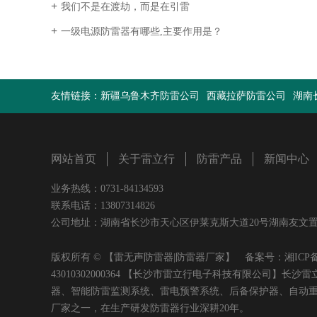
我们不是在渡劫，而是在引雷
一级电源防雷器有哪些,主要作用是？
友情链接：
新疆乌鲁木齐防雷公司
西藏拉萨防雷公司
湖南
网站首页
关于雷立行
防雷产品
新闻中心
业务热线：0731-84134593
联系电话：13807314826
公司地址：湖南省长沙市天心区伊莱克斯大道20号湖南友文置业有限公司
版权所有 © 【雷无声防雷器|防雷器厂家】 备案号：
湘ICP备
43010302000364 【长沙市雷立行电子科技有限公司
器、智能防雷监测系统、雷电预警系统、后备保护器、自动
厂家之一，在生产研发防雷器行业深耕20年。