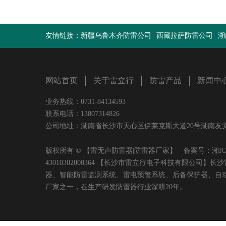
友情链接：
新疆乌鲁木齐防雷公司
西藏拉萨防雷公司
湖
网站首页
关于雷立行
防雷产品
新闻中
业务热线：0731-84134593
联系电话：13807314826
公司地址：湖南省长沙市天心区伊莱克斯大道20号湖南友文置业有限
版权所有 © 【雷无声防雷器|防雷器厂家】 备案号：
湘IC
43010302000364 【长沙市雷立行电子科技有限
器、智能防雷监测系统、雷电预警系统、后备保护器、自
厂家之一，在生产研发防雷器行业深耕20年。