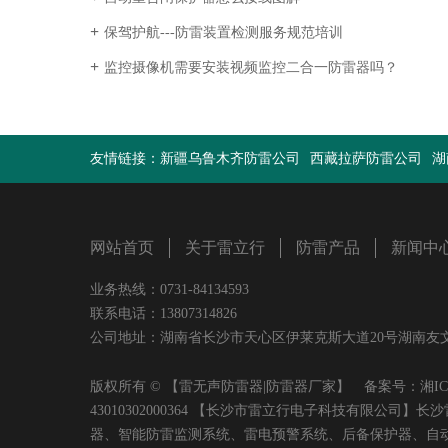
保驾护航---防雷装置检测服务规范培训
监控摄像机需要安装视频监控二合一防雷器吗？
友情链接：
新疆乌鲁木齐防雷公司
西藏拉萨防雷公司
湖
网站首页
关于雷立行
防雷产品
新闻中
业务热线：0731-84134593
联系电话：13807314826
公司地址：湖南省长沙市天心区伊莱克斯大道20号湖南友文置业有限
版权所有 © 【雷无声防雷器|防雷器厂家】 备案号：
湘IC
43010302000364 【长沙市雷立行电子科技有限
器、智能防雷监测系统、雷电预警系统、后备保护器、自