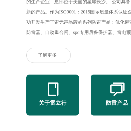
的生产企业，总部位于美丽的星城长沙。 公司具
新的产品。作为ISO9001：2015国际质量体系
功开发生产了雷无声品牌的系列防雷产品：优化避
防雷器、自动重合闸、spd专用后备保护器、雷电
磁脉冲的需求。产品具有通流容量大、持续耐压高
命长等特点，性能符合国际电工委员会标准、国家
了解更多+
电防护装置测试中心、信息产业部、气象局等专业
政府、公安、邮政、教育、电力、交通、金融、证
品质、极具人性化的设计以及精美的外观赢得了业界
本”的企业经营理念，通过多年的不懈努力，已形
关于雷立行
防雷产品
坚持技术创新和产品创新，坚持客户第一、信誉第
同。雷立行的目标是打造中国更好的防雷品牌，成