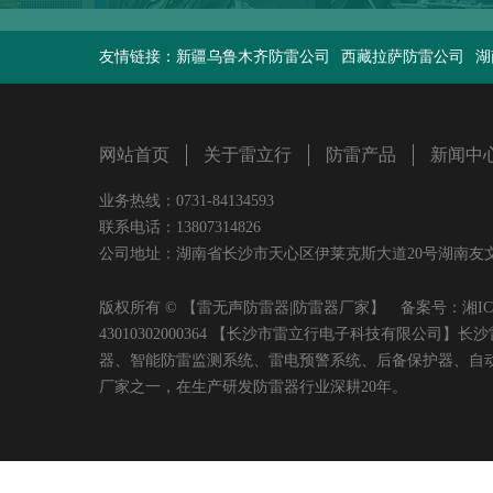
友情链接：
新疆乌鲁木齐防雷公司
西藏拉萨防雷公司
湖
网站首页
关于雷立行
防雷产品
新闻中
业务热线：0731-84134593
联系电话：13807314826
公司地址：湖南省长沙市天心区伊莱克斯大道20号湖南友文置业有限
版权所有 © 【雷无声防雷器|防雷器厂家】 备案号：
湘IC
43010302000364 【长沙市雷立行电子科技有限
器、智能防雷监测系统、雷电预警系统、后备保护器、自
厂家之一，在生产研发防雷器行业深耕20年。