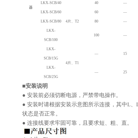
LKX-SCB/40
40
—
器
LKX-SCB/60
60
—
LKX-SCB/80
4片、T2
80
—
LKX-
100
—
SCB/100
LKX-
—
15
SCB/15G
4片、T1
LKX-
—
25
SCB/25G
■安装说明
● 安装前必须切断电源，严禁带电操作。
● 安装时请根据安装示意图所示连接，其中L、
状态是否正常。
● 连接线要求牢固可靠，且要求短、粗、直。