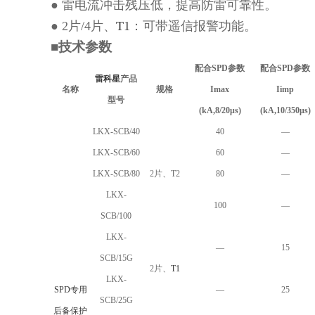
● 雷电流冲击残压低，提高防雷可靠性。
● 2片/4片、
T1
：可带遥信报警功能。
■技术参数
配合
SPD参数
配合
SPD参数
雷科星
产品
名称
规格
I
max
Iimp
型号
(kA,8/20μs)
(kA,
10
/
35
0μs)
LKX-SCB/40
40
—
LKX-SCB/60
60
—
LKX-SCB/80
2片、T2
80
—
LKX-
100
—
SCB/100
LKX-
—
15
SCB/15G
2片、
T1
LKX-
SPD专用
—
25
SCB/25G
后备保护