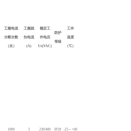
工频电流
工频脱
额定工
工作
防护
分断次数
扣电流
作电压
温度
等级
（次）
(A)
Ue(VAC)
（℃）
1000
3
230/400
IP20
-25～+60