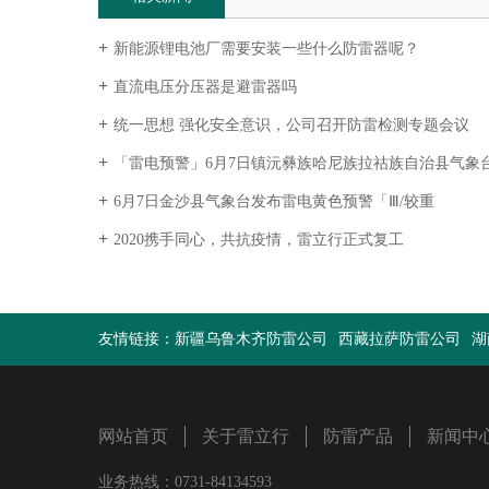
新能源锂电池厂需要安装一些什么防雷器呢？
直流电压分压器是避雷器吗
统一思想 强化安全意识，公司召开防雷检测专题会议
「雷电预警」6月7日镇沅彝族哈尼族拉祜族自治县气象台发布雷电黄
6月7日金沙县气象台发布雷电黄色预警「Ⅲ/较重
2020携手同心，共抗疫情，雷立行正式复工
友情链接：
新疆乌鲁木齐防雷公司
西藏拉萨防雷公司
湖
网站首页
关于雷立行
防雷产品
新闻中
业务热线：0731-84134593