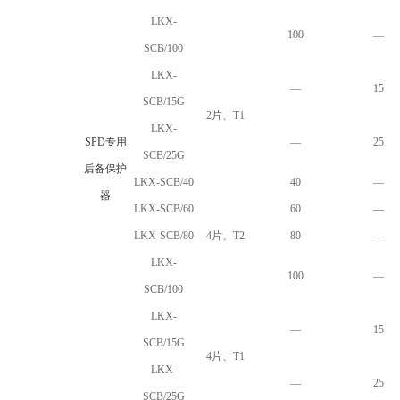
LKX-
100
—
SCB/100
LKX-
—
15
SCB/15G
2片、T1
LKX-
SPD专用
—
25
SCB/25G
后备保护
LKX-SCB/40
40
—
器
LKX-SCB/60
60
—
LKX-SCB/80
4片、T2
80
—
LKX-
100
—
SCB/100
LKX-
—
15
SCB/15G
4片、T1
LKX-
—
25
SCB/25G