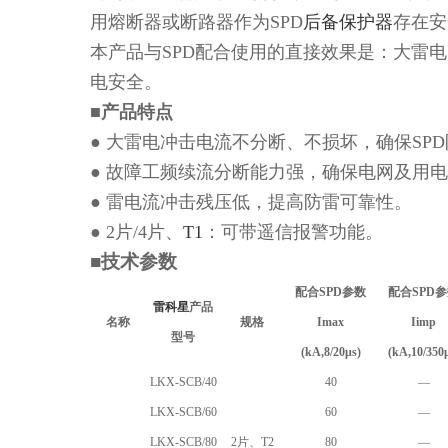
用熔断器或断路器作为SPD
后备保护器
存在安
本产品与SPD配合使用的直接效果是：大雷
电安全。
■产品特点
● 大雷电冲击电流不分断、不损坏，确保SP
● 故障工频续流分断能力强，确保电网及用
● 雷电流冲击残压低，提高防雷可靠性。
● 2片/4片、
T1
：可带遥信报警功能。
■技术参数
配合
SPD参数
配合
SPD
雷科星
产品
名称
规格
I
max
Iimp
型号
(kA,8/20μs)
(kA,
10
/
35
0
LKX-SCB/40
40
—
LKX-SCB/60
60
—
LKX-SCB/80
2片、T2
80
—