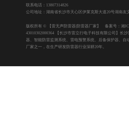
联系电话：13807314826
公司地址：湖南省长沙市天心区伊莱克斯大道20号湖南友文置业有限
版权所有 © 【雷无声防雷器|防雷器厂家】 备案号：
湘IC
43010302000364 【长沙市雷立行电子科技有限
器、智能防雷监测系统、雷电预警系统、后备保护器、自
厂家之一，在生产研发防雷器行业深耕20年。